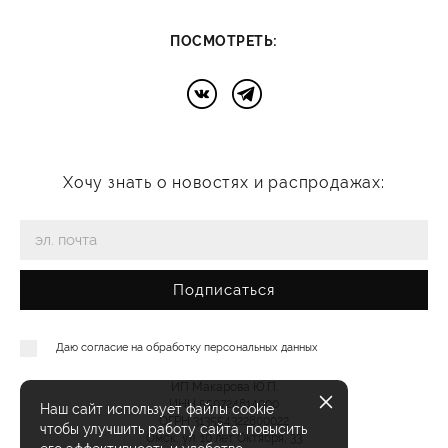
:
ПОСМОТРЕТЬ
Хочу знать о новостях и распродажах:
Подписаться
Даю согласие на
обработку персональных данных
ИП Макарова Ю.П.
ИНН 550724814000
Наш сайт использует файлы cookie
ОГРН 313554322800022
чтобы улучшить работу сайта, повысить
Омск, ул. 10 лет Октября, 33