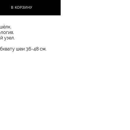
В КОРЗИНУ
шёлк.
логия.
й узел.
бхвату шеи 36-48 см.