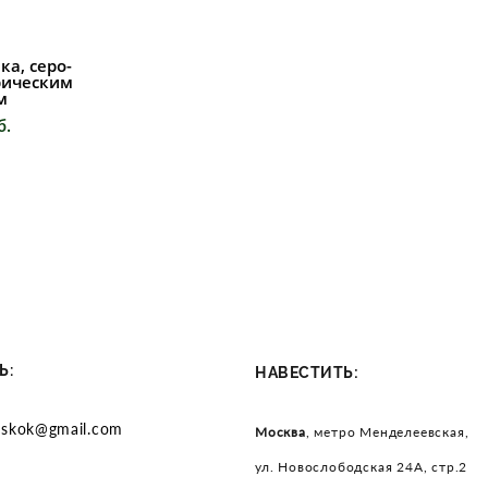
ка, серо-
рическим
м
б.
Ь:
:
НАВЕСТИТЬ
dskok@gmail.com
Москва
, метро Менделеевская,
ул. Новослободская 24А, стр.2