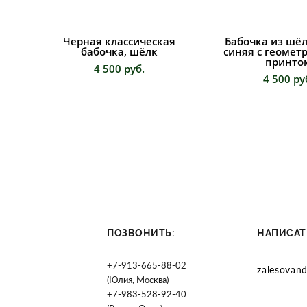
Черная классическая
Бабочка из шёл
бабочка, шёлк
синяя с геомет
принто
4 500 pуб.
4 500 pу
ПОЗВОНИТЬ:
НАПИСАТ
+7-913-665-88-02
zalesovan
(Юлия, Москва)
+7-983-528-92-40