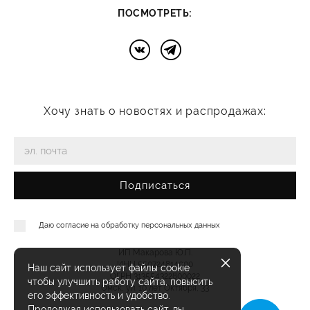
:
ПОСМОТРЕТЬ
Хочу знать о новостях и распродажах:
Подписаться
Даю согласие на
обработку персональных данных
ИП Макарова Ю.П.
ИНН 550724814000
Наш сайт использует файлы cookie
ОГРН 313554322800022
чтобы улучшить работу сайта, повысить
Омск, ул. 10 лет Октября, 33
его эффективность и удобство.
Продолжая использовать сайт, вы