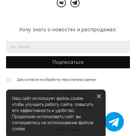
Хочу знать о новостях и распродажах:
Подписаться
Даю согласие на
обработку персональных данных
ИП Макарова Ю.П.
ИНН 550724814000
Наш сайт использует файлы cookie
ОГРН 313554322800022
чтобы улучшить работу сайта, повысить
Омск, ул. 10 лет Октября, 33
его эффективность и удобство.
Продолжая использовать сайт, вы
соглашаетесь на использование файлов
cookie.
сайт от vigbo