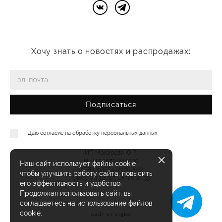
Хочу знать о новостях и распродажах:
Подписаться
Даю согласие на
обработку персональных данных
ИП Макарова Ю.П.
ИНН 550724814000
Наш сайт использует файлы cookie
ОГРН 313554322800022
чтобы улучшить работу сайта, повысить
Омск, ул. 10 лет Октября, 33
его эффективность и удобство.
Продолжая использовать сайт, вы
соглашаетесь на использование файлов
cookie.
сайт от vigbo